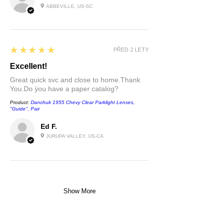
ABBEVILLE, US-SC
5
★★★★★
PŘED 2 LETY
Excellent!
Great quick svc and close to home.Thank
You.Do ÿou have a paper catalog?
Product:
Danchuk 1955 Chevy Clear Parklight Lenses,
''Guide'', Pair
Ed F.
JURUPA VALLEY, US-CA
Show More