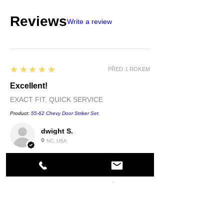
Reviews
Write a review
5
★★★★★
PŘED 1 ROKEM
Excellent!
EXACT FIT, QUICK SERVICE
Product:
55-62 Chevy Door Striker Set
dwight S.
NC, USA
5
★★★★★
PŘED 1 ROKEM
Highly recommended!
quality....