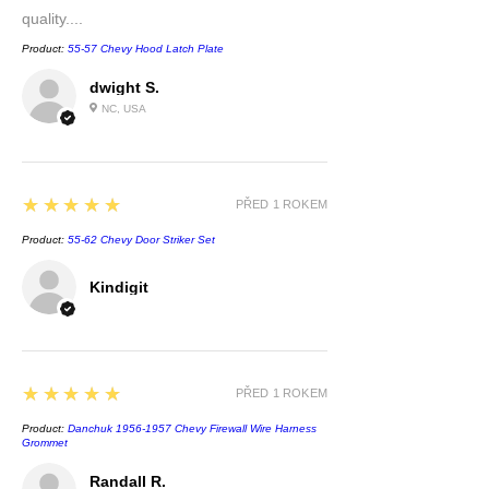
quality....
Product:
55-57 Chevy Hood Latch Plate
dwight S.
NC, USA
5
★★★★★
PŘED 1 ROKEM
Product:
55-62 Chevy Door Striker Set
Kindigit
5
★★★★★
PŘED 1 ROKEM
Product:
Danchuk 1956-1957 Chevy Firewall Wire Harness
Grommet
Randall R.