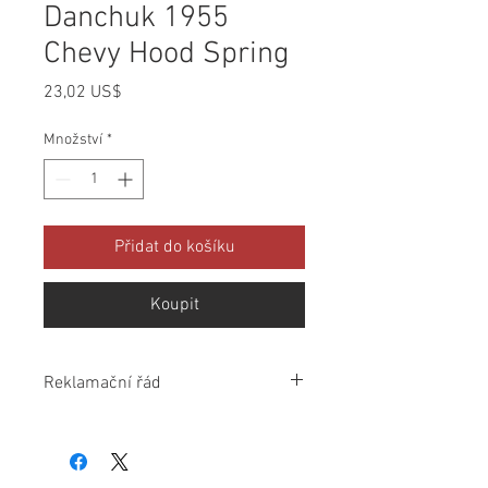
Danchuk 1955
Chevy Hood Spring
Cena
23,02 US$
Množství
*
Přidat do košíku
Koupit
Reklamační řád
Po obdržení zkontrolujte všechny
balíčky a v případě jakýchkoliv chyb nás
informujte do 10 dnů od doručení.