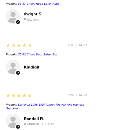
Produkt:
55-57 Chevy Hood Latch Plate
dwight S.
NC, USA
5
★★★★★
VOR 1 JAHR
Produkt:
55-62 Chevy Door Striker Set
Kindigit
5
★★★★★
VOR 1 JAHR
Produkt:
Danchuk 1956-1957 Chevy Firewall Wire Harness
Grommet
Randall R.
ABBEVILLE, US-SC