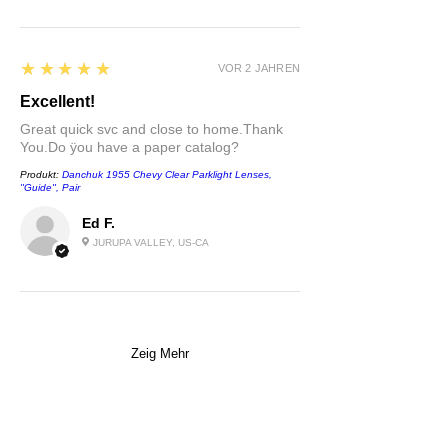
5
★★★★★
VOR 2 JAHREN
Excellent!
Great quick svc and close to home.Thank
You.Do ÿou have a paper catalog?
Produkt:
Danchuk 1955 Chevy Clear Parklight Lenses,
''Guide'', Pair
Ed F.
JURUPA VALLEY, US-CA
Zeig Mehr