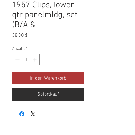
1957 Clips, lower
qtr panelmldg, set
(B/A &
Preis
38,80 $
Anzahl
*
In den Warenkorb
Sofortkauf