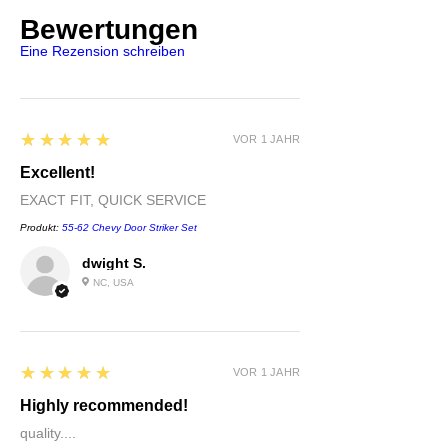
Bewertungen
Eine Rezension schreiben
5
★★★★★
VOR 1 JAHR
Excellent!
EXACT FIT, QUICK SERVICE
Produkt:
55-62 Chevy Door Striker Set
dwight S.
NC, USA
5
★★★★★
VOR 1 JAHR
Highly recommended!
quality....