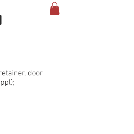
Anmelden
More
etainer, door
ppl);