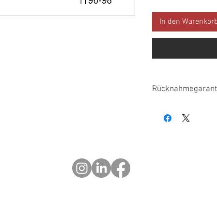
In den Warenkor
Rücknahmegarant
Bitte überprüfen Sie a
benachrichtigen Sie u
Lieferung, falls Fehle
innerhalb von 30 Tage
werden auf dem urspr
zurückerstattet, voraus
ungeöffnet und in verk
anfallenden Versandkos
geliefert haben oder es
© 2023 OCHOTRODS
rufen Sie uns bitte sof
Do Not Sell My Personal Information
innerhalb von 30 Tage