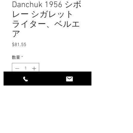
Danchuk 1956 シボ
レー シガレット
ライター、ベルエ
ア
$81.55
価
格
数量
*
在庫なし
再入荷通知をリクエスト
返品規則
受領時にすべてのパッケージを確認