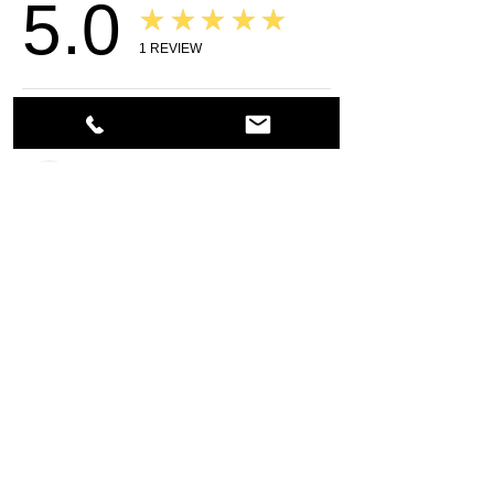
5.0
★★★★★
1
REVIEW
5
★★★★★
2 年前
Michael B.
TX, USA
Product Reviews
Write a review
5.0
★★★★★
1
REVIEW