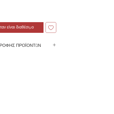
ταν είναι διαθέσιμο
ΤΡΟΦΗΣ ΠΡΟΪΟΝΤΩΝ
α κατά την παραλαβή και
ς 10 ημερών από την παράδοση εάν
Οι επιστροφές που
ντός 30 ημερών από την αγορά θα
χική φόρμα πληρωμής, υπό την
νταλλακτικά/εμπορεύματα δεν έχουν
 κατάσταση πώλησης. Θα είστε
 έξοδα αποστολής που προκύπτουν.
ττωματικό ανταλλακτικό ή εάν σας
ς, καλέστε μας αμέσως. Θα χαρούμε
α επιστρέψουμε τα χρήματά σας