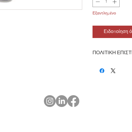
Εξαντλημένο
Ειδοποίηση ό
ΠΟΛΙΤΙΚΗ ΕΠΙΣ
Ελέγξτε όλα τα πακέτ
ενημερώστε μας εντό
υπάρχουν σφάλματα. 
πραγματοποιούνται ε
επιστραφούν στην αρ
προϋπόθεση ότι τα α
ανοιχθεί και είναι σε
υπεύθυνοι για όλα τα
Εάν στείλαμε ένα ελα
© 2023 OCHOTRODS
αποσταλεί κατά λάθο
Do Not Sell My Personal Information
να ανταλλάξουμε ή ν