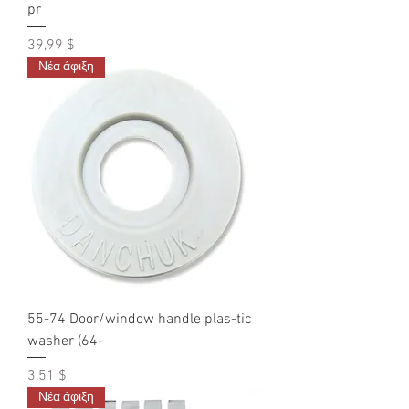
pr
Τιμή
39,99 $
Νέα άφιξη
55-74 Door/window handle plas-tic
washer (64-
Τιμή
3,51 $
Νέα άφιξη