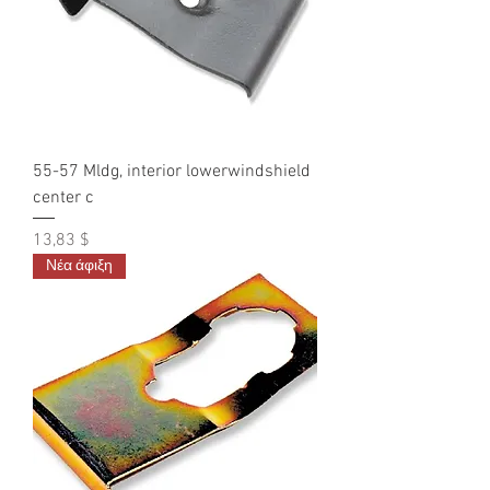
55-57 Mldg, interior lowerwindshield
center c
Τιμή
13,83 $
Νέα άφιξη