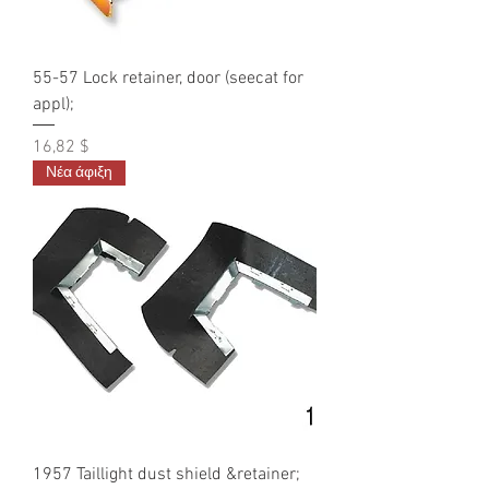
55-57 Lock retainer, door (seecat for
appl);
Τιμή
16,82 $
Νέα άφιξη
1957 Taillight dust shield &retainer;