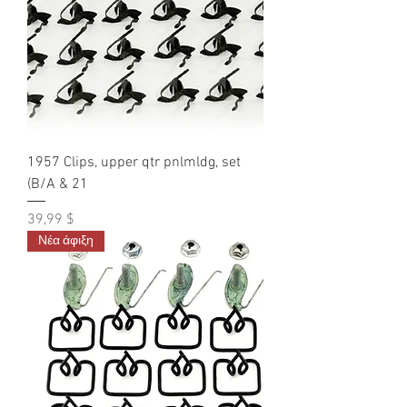
1957 Clips, upper qtr pnlmldg, set
(B/A & 21
Τιμή
39,99 $
Νέα άφιξη