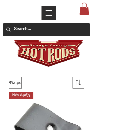
Φίλτρο
Νέα άφιξη