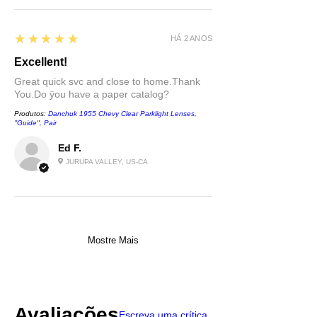
5
★★★★★
HÁ 2 ANOS
Excellent!
Great quick svc and close to home.Thank
You.Do ÿou have a paper catalog?
Produtos:
Danchuk 1955 Chevy Clear Parklight Lenses,
''Guide'', Pair
Ed F.
JURUPA VALLEY, US-CA
Mostre Mais
Avaliações
Escreva uma crítica