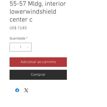
55-57 Mldg, interior
lowerwindshield
center c
Preço
US$ 13,83
Quantidade
*
Adicionar ao carrinho
Comprar