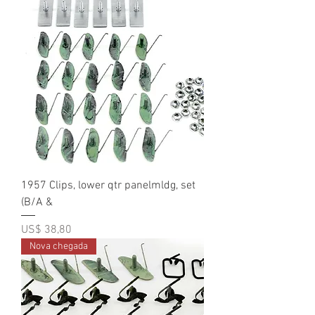
1957 Clips, lower qtr panelmldg, set
(B/A &
Preço
US$ 38,80
Nova chegada