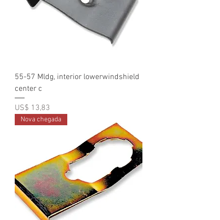
55-57 Mldg, interior lowerwindshield
center c
Preço
US$ 13,83
Nova chegada