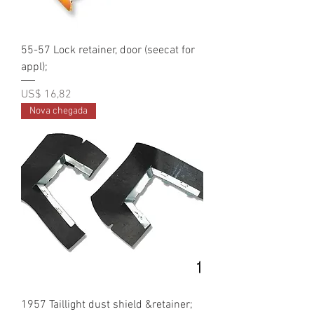
55-57 Lock retainer, door (seecat for
appl);
Preço
US$ 16,82
Nova chegada
1957 Taillight dust shield &retainer;