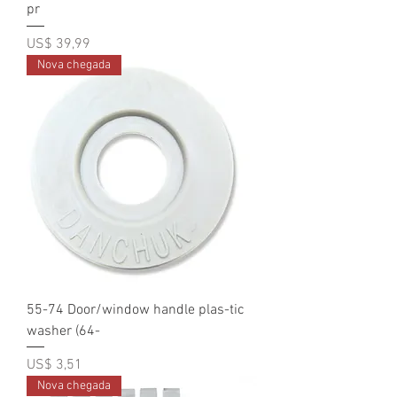
pr
Preço
US$ 39,99
Nova chegada
55-74 Door/window handle plas-tic
washer (64-
Preço
US$ 3,51
Nova chegada