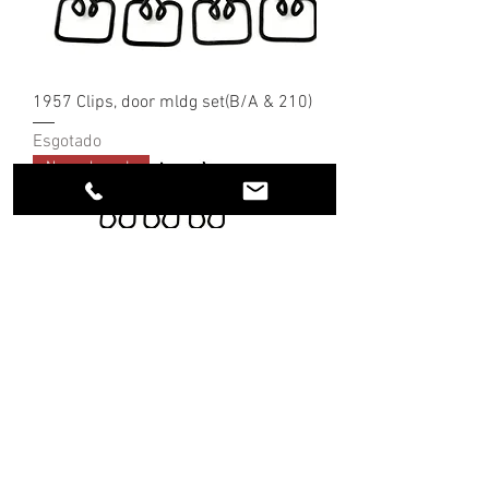
1957 Clips, door mldg set(B/A & 210)
Esgotado
Nova chegada
1957 Clips, front fendermldg, set