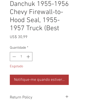
Danchuk 1955-1956
Chevy Firewall-to-
Hood Seal, 1955-
1957 Truck (Best
Preço
US$ 30,99
Quantidade
*
Esgotado
Notifique-me quando estiver disponível
Return Policy
Please check all packages upon receipt