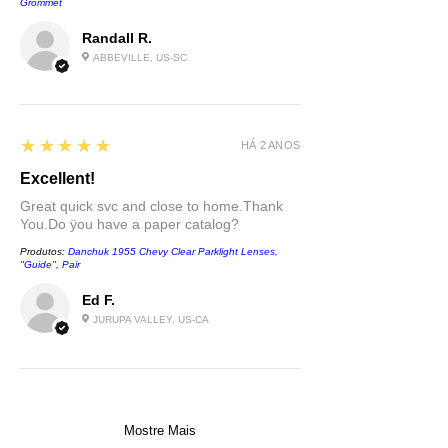
Grommet
Randall R.
ABBEVILLE, US-SC
5
★★★★★
HÁ 2 ANOS
Excellent!
Great quick svc and close to home.Thank
You.Do ÿou have a paper catalog?
Produtos:
Danchuk 1955 Chevy Clear Parklight Lenses,
''Guide'', Pair
Ed F.
JURUPA VALLEY, US-CA
Mostre Mais