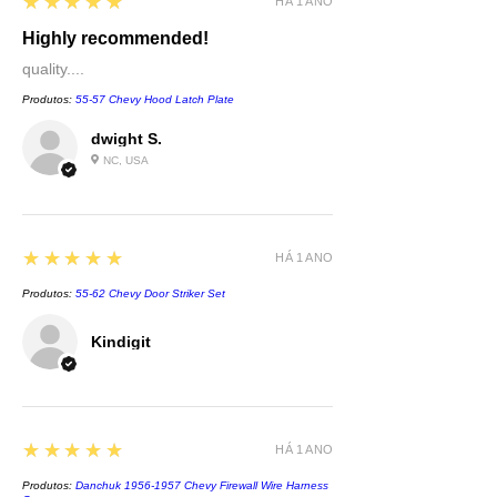
5
★★★★★
HÁ 1 ANO
Highly recommended!
quality....
Produtos:
55-57 Chevy Hood Latch Plate
dwight S.
NC, USA
5
★★★★★
HÁ 1 ANO
Produtos:
55-62 Chevy Door Striker Set
Kindigit
5
★★★★★
HÁ 1 ANO
Produtos:
Danchuk 1956-1957 Chevy Firewall Wire Harness