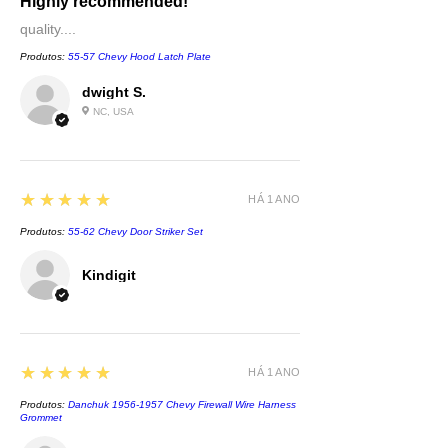
Highly recommended!
quality....
Produtos:
55-57 Chevy Hood Latch Plate
dwight S.
NC, USA
5
★★★★★
HÁ 1 ANO
Produtos:
55-62 Chevy Door Striker Set
Kindigit
5
★★★★★
HÁ 1 ANO
Produtos:
Danchuk 1956-1957 Chevy Firewall Wire Harness
Grommet