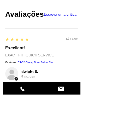
Avaliações
Escreva uma crítica
5
★★★★★
HÁ 1 ANO
Excellent!
EXACT FIT, QUICK SERVICE
Produtos:
55-62 Chevy Door Striker Set
dwight S.
NC, USA
5
★★★★★
HÁ 1 ANO
Highly recommended!
quality....