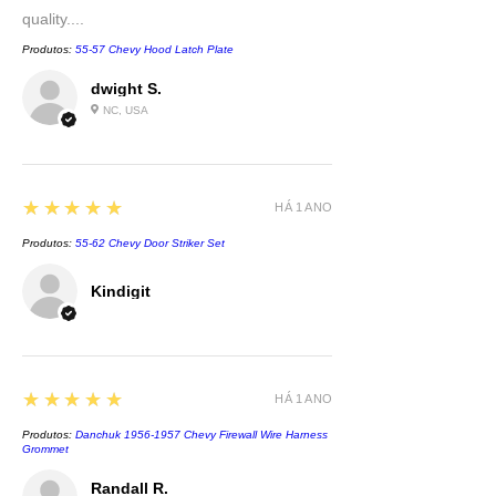
quality....
Produtos:
55-57 Chevy Hood Latch Plate
dwight S.
NC, USA
5
★★★★★
HÁ 1 ANO
Produtos:
55-62 Chevy Door Striker Set
Kindigit
5
★★★★★
HÁ 1 ANO
Produtos:
Danchuk 1956-1957 Chevy Firewall Wire Harness
Grommet
Randall R.