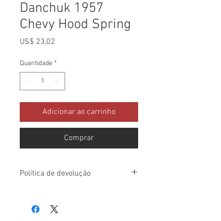
Danchuk 1957
Chevy Hood Spring
Preço
US$ 23,02
Quantidade
*
Adicionar ao carrinho
Comprar
Política de devolução
Verifique todos os pacotes após o
recebimento e notifique-nos dentro de
10 dias após a entrega, se houver algum