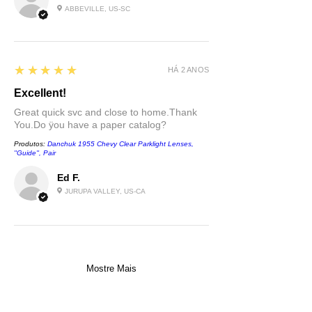
ABBEVILLE, US-SC
5
★★★★★
HÁ 2 ANOS
Excellent!
Great quick svc and close to home.Thank
You.Do ÿou have a paper catalog?
Produtos:
Danchuk 1955 Chevy Clear Parklight Lenses,
''Guide'', Pair
Ed F.
JURUPA VALLEY, US-CA
Mostre Mais