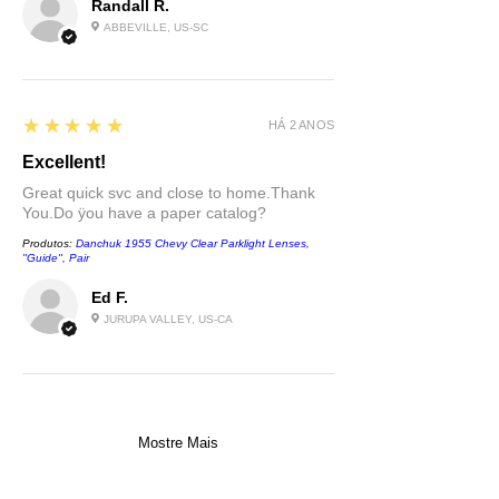
Randall R.
ABBEVILLE, US-SC
5
★★★★★
HÁ 2 ANOS
Excellent!
Great quick svc and close to home.Thank
You.Do ÿou have a paper catalog?
Produtos:
Danchuk 1955 Chevy Clear Parklight Lenses,
''Guide'', Pair
Ed F.
JURUPA VALLEY, US-CA
Mostre Mais