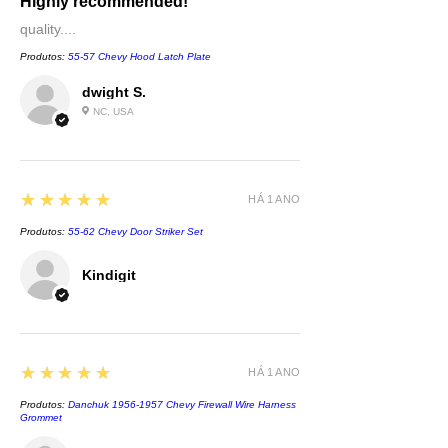
Highly recommended!
quality....
Produtos:
55-57 Chevy Hood Latch Plate
dwight S.
NC, USA
5
★★★★★
HÁ 1 ANO
Produtos:
55-62 Chevy Door Striker Set
Kindigit
5
★★★★★
HÁ 1 ANO
Produtos:
Danchuk 1956-1957 Chevy Firewall Wire Harness
Grommet