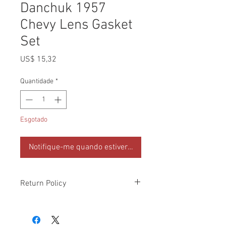
Danchuk 1957
Chevy Lens Gasket
Set
Preço
US$ 15,32
Quantidade
*
Esgotado
Notifique-me quando estiver disponível
Return Policy
Please check all packages upon receipt
and notify us within 10 days of delivery if
any errors. Returns made within 30