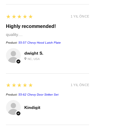
5
★★★★★
1 YIL ÖNCE
Highly recommended!
quality....
Product:
55-57 Chevy Hood Latch Plate
dwight S.
NC, USA
5
★★★★★
1 YIL ÖNCE
Product:
55-62 Chevy Door Striker Set
Kindigit