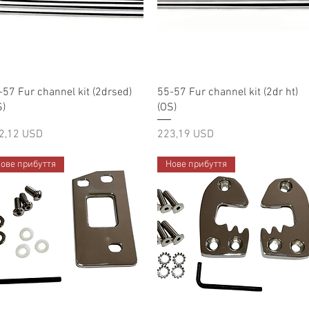
Швидкий перегляд
Швидкий перегляд
-57 Fur channel kit (2drsed)
55-57 Fur channel kit (2dr ht)
S)
(OS)
на
Ціна
2,12 USD
223,19 USD
ове прибуття
Нове прибуття