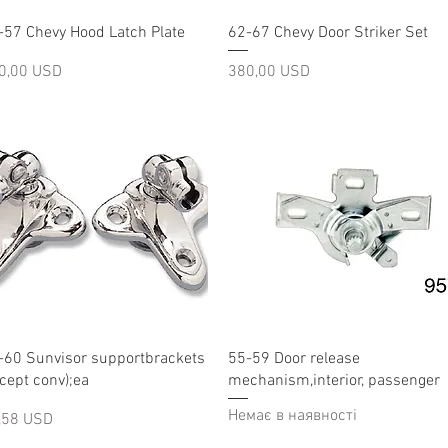
Швидкий перегляд
Швидкий перегляд
-57 Chevy Hood Latch Plate
62-67 Chevy Door Striker Set
на
Ціна
0,00 USD
380,00 USD
Швидкий перегляд
Швидкий перегляд
-60 Sunvisor supportbrackets
55-59 Door release
xcept conv);ea
mechanism,interior, passenger
Немає в наявності
на
,58 USD