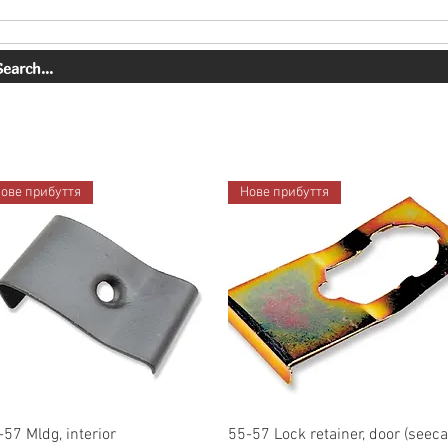
СЛУГИ
НАША РОБОТА
ПРО НАС
МАГАЗИН
КОНТАК
ове прибуття
Нове прибуття
Швидкий перегляд
Швидкий перегляд
-57 Mldg, interior
55-57 Lock retainer, door (seeca