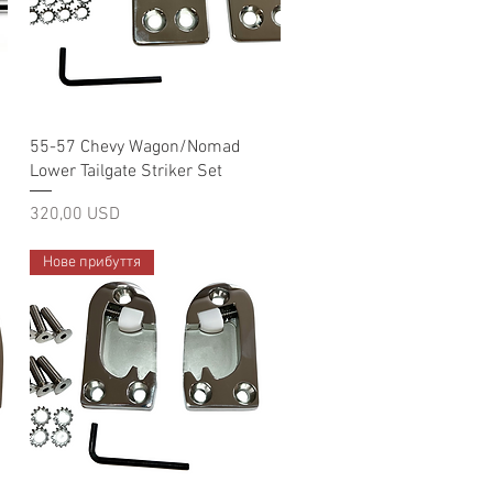
Швидкий перегляд
55-57 Chevy Wagon/Nomad
Lower Tailgate Striker Set
Ціна
320,00 USD
Нове прибуття