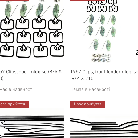
Швидкий перегляд
Швидкий перегляд
57 Clips, door mldg set(B/A &
1957 Clips, front fendermldg, se
0)
(B/A & 210
має в наявності
Немає в наявності
ове прибуття
Нове прибуття