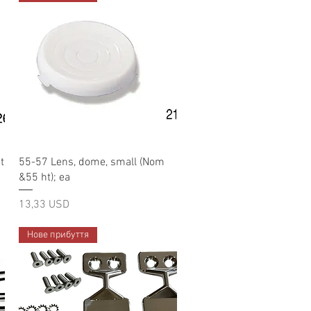
Швидкий перегляд
t
55-57 Lens, dome, small (Nom
&55 ht); ea
Ціна
13,33 USD
Нове прибуття