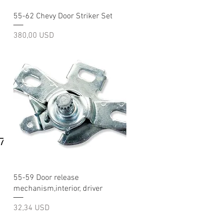
Швидкий перегляд
55-62 Chevy Door Striker Set
Ціна
380,00 USD
Швидкий перегляд
55-59 Door release
mechanism,interior, driver
Ціна
32,34 USD