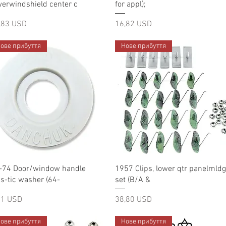
werwindshield center c
for appl);
на
Ціна
,83 USD
16,82 USD
ове прибуття
Нове прибуття
Швидкий перегляд
Швидкий перегляд
-74 Door/window handle
1957 Clips, lower qtr panelmldg
as-tic washer (64-
set (B/A &
на
Ціна
51 USD
38,80 USD
ове прибуття
Нове прибуття