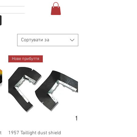
Увійти
Т
More
Сортувати за
Нове прибуття
Швидкий перегляд
t
1957 Taillight dust shield