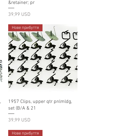
&retainer; pr
Ціна
39,99 USD
Нове прибуття
Швидкий перегляд
,
1957 Clips, upper qtr pnlmldg,
set (B/A & 21
Ціна
39,99 USD
Нове прибуття