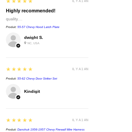
5
★★★★★
IL Y A 1 AN
Highly recommended!
quality....
Produit:
55-57 Chevy Hood Latch Plate
dwight S.
NC, USA
5
★★★★★
IL Y A 1 AN
Produit:
55-62 Chevy Door Striker Set
Kindigit
5
★★★★★
IL Y A 1 AN
Produit:
Danchuk 1956-1957 Chevy Firewall Wire Harness