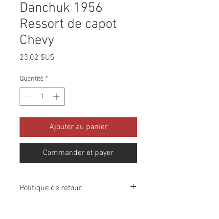
Danchuk 1956
Ressort de capot
Chevy
Prix
23,02 $US
Quantité
*
Ajouter au panier
Commander et payer
Politique de retour
Veuillez vérifier tous les colis à la
réception et nous informer dans les 10