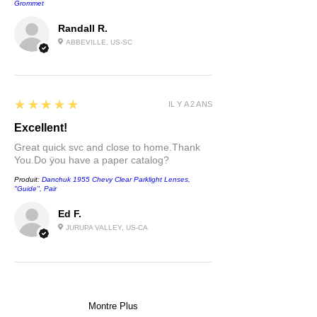
Grommet
Randall R.
ABBEVILLE, US-SC
5
★★★★★
IL Y A 2 ANS
Excellent!
Great quick svc and close to home.Thank
You.Do ÿou have a paper catalog?
Produit:
Danchuk 1955 Chevy Clear Parklight Lenses,
''Guide'', Pair
Ed F.
JURUPA VALLEY, US-CA
Montre Plus