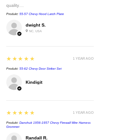
quality....
Produkt:
55-57 Chevy Hood Latch Plate
dwight S.
NC, USA
5
★★★★★
1 YEAR AGO
Produkt:
55-62 Chevy Door Striker Set
Kindigit
5
★★★★★
1 YEAR AGO
Produkt:
Danchuk 1956-1957 Chevy Firewall Wire Harness
Grommet
Randall R.