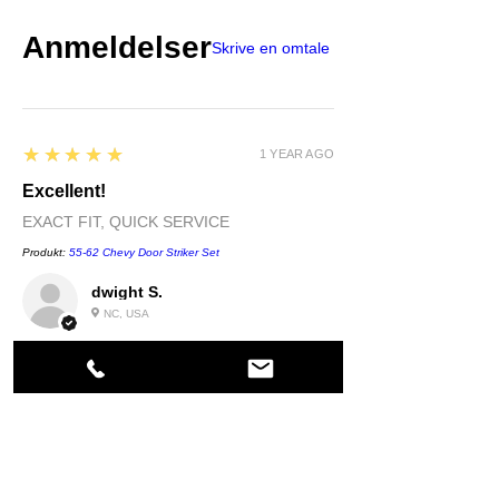
Anmeldelser
Skrive en omtale
5
★★★★★
1 YEAR AGO
Excellent!
EXACT FIT, QUICK SERVICE
Produkt:
55-62 Chevy Door Striker Set
dwight S.
NC, USA
5
★★★★★
1 YEAR AGO
Highly recommended!
quality....