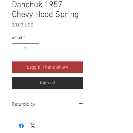
Danchuk 1957
Chevy Hood Spring
Pris
23,02 USD
Antall
*
Legg til i handlekurv
Kjøp nå
Returpolicy
Vennligst sjekk alle pakker ved mottak
og gi oss beskjed innen 10 dager etter
levering hvis det er feil. Returer foretatt