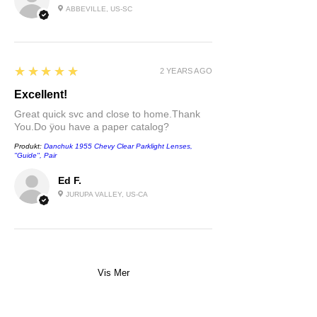
ABBEVILLE, US-SC
5
★★★★★
2 YEARS AGO
Excellent!
Great quick svc and close to home.Thank
You.Do ÿou have a paper catalog?
Produkt:
Danchuk 1955 Chevy Clear Parklight Lenses,
''Guide'', Pair
Ed F.
JURUPA VALLEY, US-CA
Vis Mer