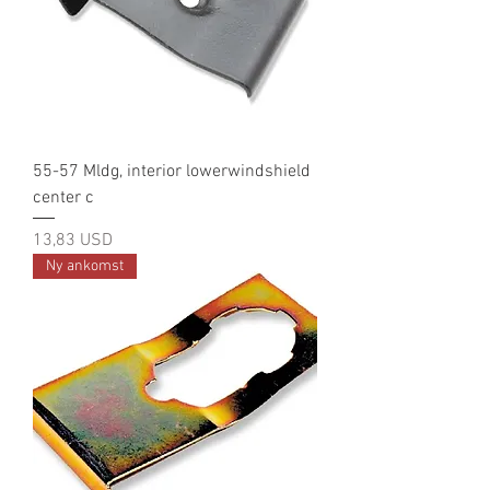
55-57 Mldg, interior lowerwindshield
center c
Pris
13,83 USD
Ny ankomst