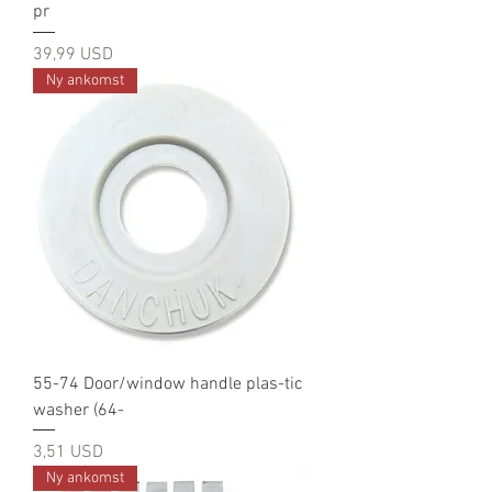
pr
Pris
39,99 USD
Ny ankomst
55-74 Door/window handle plas-tic
washer (64-
Pris
3,51 USD
Ny ankomst