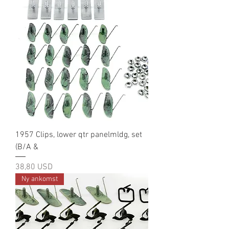
1957 Clips, lower qtr panelmldg, set
(B/A &
Pris
38,80 USD
Ny ankomst