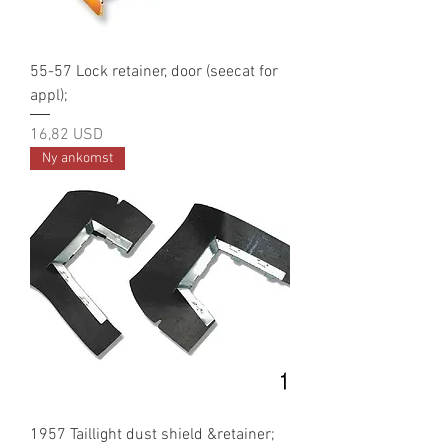
55-57 Lock retainer, door (seecat for
appl);
Pris
16,82 USD
Ny ankomst
1957 Taillight dust shield &retainer;