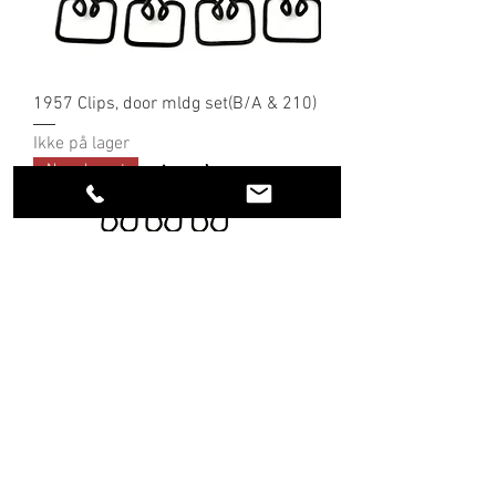
1957 Clips, door mldg set(B/A & 210)
Ikke på lager
Ny ankomst
1957 Clips, front fendermldg, set