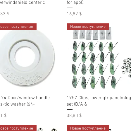
werwindshield center c
for appl);
на
Цена
,83 $
16,82 $
овое поступление
Новое поступление
Быстрый просмотр
Быстрый просмотр
-74 Door/window handle
1957 Clips, lower qtr panelmldg
as-tic washer (64-
set (B/A &
на
Цена
51 $
38,80 $
овое поступление
Новое поступление