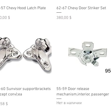
Быстрый просмотр
Быстрый просмотр
-57 Chevy Hood Latch Plate
62-67 Chevy Door Striker Set
на
Цена
0,00 $
380,00 $
Быстрый просмотр
Быстрый просмотр
-60 Sunvisor supportbrackets
55-59 Door release
xcept conv);ea
mechanism,interior, passenger
Нет в наличии
на
,58 $