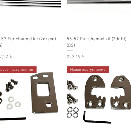
Быстрый просмотр
Быстрый просмотр
-57 Fur channel kit (2drsed)
55-57 Fur channel kit (2dr ht)
S)
(OS)
на
Цена
2,12 $
223,19 $
овое поступление
Новое поступление