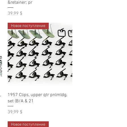
&retainer; pr
Цена
39,99 $
Новое поступление
Быстрый просмотр
,
1957 Clips, upper qtr pnlmldg,
set (B/A & 21
Цена
39,99 $
Новое поступление