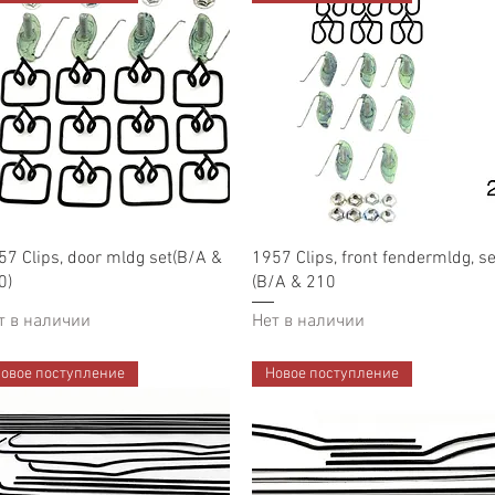
Быстрый просмотр
Быстрый просмотр
57 Clips, door mldg set(B/A &
1957 Clips, front fendermldg, se
0)
(B/A & 210
т в наличии
Нет в наличии
овое поступление
Новое поступление