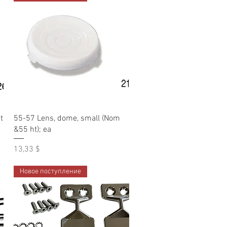
Быстрый просмотр
t
55-57 Lens, dome, small (Nom
&55 ht); ea
Цена
13,33 $
Новое поступление