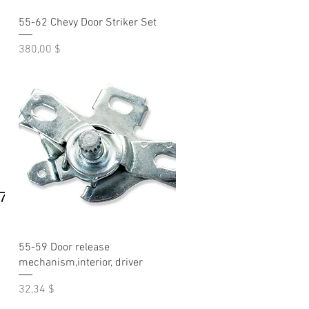
Быстрый просмотр
55-62 Chevy Door Striker Set
Цена
380,00 $
Быстрый просмотр
55-59 Door release
mechanism,interior, driver
Цена
32,34 $