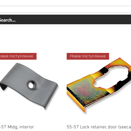
СЛУГИ
НАША РАБОТА
О НАС
МАГАЗИН
КОНТАКТ
овое поступление
Новое поступление
Быстрый просмотр
Быстрый просмотр
-57 Mldg, interior
55-57 Lock retainer, door (seeca