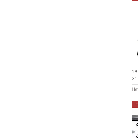
19
21
Не
Н